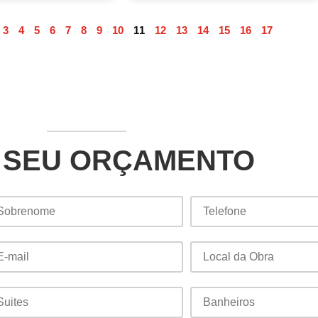
3
4
5
6
7
8
9
10
11
12
13
14
15
16
17
 SEU ORÇAMENTO