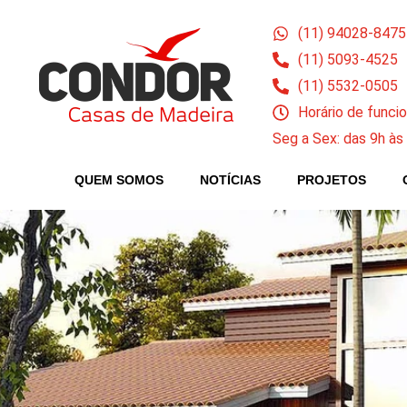
(11) 94028-8475
(11) 5093-4525
(11) 5532-0505
Horário de func
Seg a Sex: das 9h às
QUEM SOMOS
NOTÍCIAS
PROJETOS