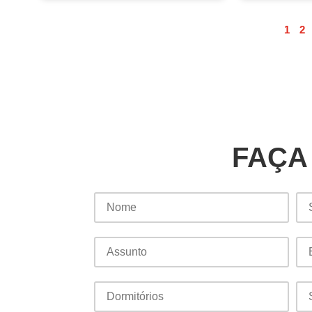
1
2
FAÇA