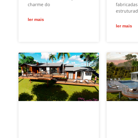
charme do
fabricadas
estruturad
ler mais
ler mais