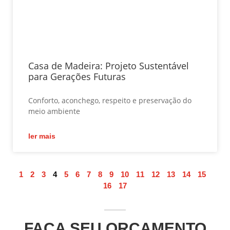
Casa de Madeira: Projeto Sustentável
para Gerações Futuras
Conforto, aconchego, respeito e preservação do
meio ambiente
ler mais
1
2
3
4
5
6
7
8
9
10
11
12
13
14
15
16
17
FAÇA SEU ORÇAMENTO