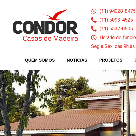
(11) 94028-8475
(11) 5093-4525
(11) 5532-0505
Horário de func
Seg a Sex: das 9h às
QUEM SOMOS
NOTÍCIAS
PROJETOS