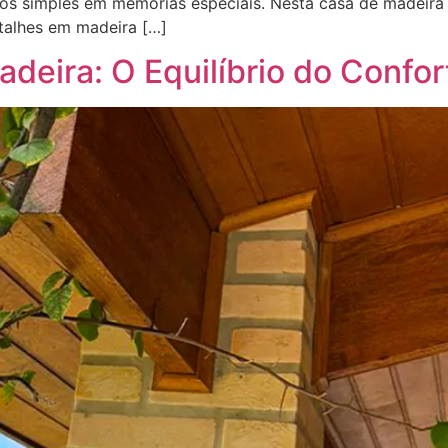
os simples em memórias especiais. Nesta casa de madeira 
etalhes em madeira […]
eira: O Equilíbrio do Confor