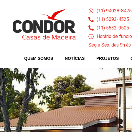
(11) 94028-8475
(11) 5093-4525
(11) 5532-0505
Horário de func
Seg a Sex: das 9h às
QUEM SOMOS
NOTÍCIAS
PROJETOS