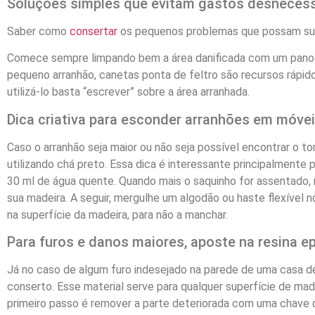
Soluções simples que evitam gastos desneces
Saber como
consertar
os pequenos problemas que possam surg
Comece sempre limpando bem a área danificada com um pano seco
pequeno arranhão, canetas ponta de feltro são recursos rápido
utilizá-lo basta “escrever” sobre a área arranhada.
Dica criativa para esconder arranhões em móve
Caso o arranhão seja maior ou não seja possível encontrar o t
utilizando chá preto. Essa dica é interessante principalmente 
30 ml de água quente. Quando mais o saquinho for assentado, ma
sua madeira. A seguir, mergulhe um algodão ou haste flexível n
na superfície da madeira, para não a manchar.
Para furos e danos maiores, aposte na resina e
Já no caso de algum furo indesejado na parede de uma casa de
conserto. Esse material serve para qualquer superfície de mad
primeiro passo é remover a parte deteriorada com uma chave d