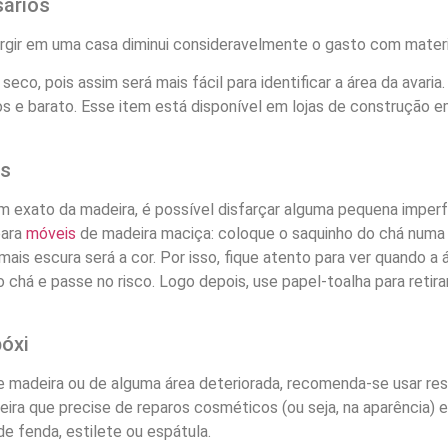
sários
ir em uma casa diminui consideravelmente o gasto com materi
, pois assim será mais fácil para identificar a área da avaria. 
s e barato. Esse item está disponível em lojas de construção em
is
om exato da madeira, é possível disfarçar alguma pequena imper
para
móveis
de madeira maciça: coloque o saquinho do chá numa 
is escura será a cor. Por isso, fique atento para ver quando a 
o chá e passe no risco. Logo depois, use papel-toalha para retir
póxi
 madeira ou de alguma área deteriorada, recomenda-se usar resin
eira que precise de reparos cosméticos (ou seja, na aparência) e
e fenda, estilete ou espátula.