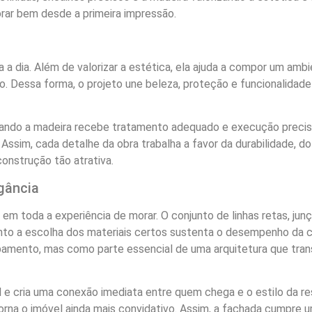
orar bem desde a primeira impressão.
 a dia. Além de valorizar a estética, ela ajuda a compor um amb
. Dessa forma, o projeto une beleza, proteção e funcionalidad
ando a madeira recebe tratamento adequado e execução precisa
Assim, cada detalhe da obra trabalha a favor da durabilidade, do
construção tão atrativa.
gância
 em toda a experiência de morar. O conjunto de linhas retas, ju
nto a escolha dos materiais certos sustenta o desempenho da c
mento, mas como parte essencial de uma arquitetura que trans
al e cria uma conexão imediata entre quem chega e o estilo da re
orna o imóvel ainda mais convidativo. Assim, a fachada cumpre u