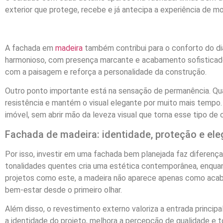
exterior que protege, recebe e já antecipa a experiência de m
A fachada em
madeira
também contribui para o conforto do dia
harmonioso, com presença marcante e acabamento sofisticado
com a paisagem e reforça a personalidade da construção.
Outro ponto importante está na sensação de permanência. Qu
resistência e mantém o visual elegante por muito mais tempo. 
imóvel, sem abrir mão da leveza visual que torna esse tipo de 
Fachada de madeira: identidade, proteção e ele
Por isso, investir em uma fachada bem planejada faz diferença
tonalidades quentes cria uma estética contemporânea, enqua
projetos como este, a madeira não aparece apenas como acaba
bem-estar desde o primeiro olhar.
Além disso, o revestimento externo valoriza a entrada princip
a identidade do projeto, melhora a percepção de qualidade e t