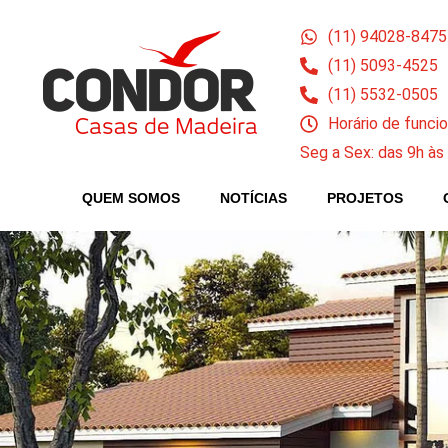
(11) 94028-8475
(11) 5093-4525
(11) 5532-0505
Horário de func
Seg a Sex: das 9h às
QUEM SOMOS
NOTÍCIAS
PROJETOS