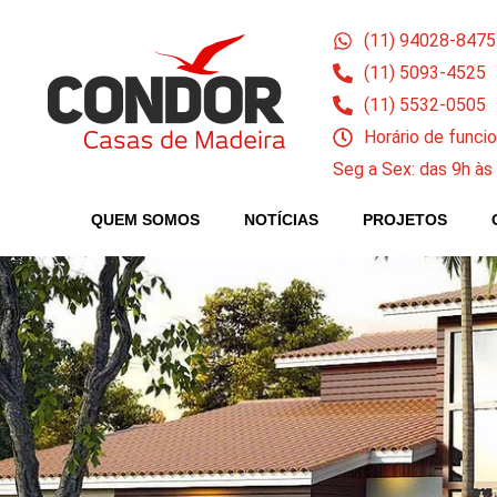
(11) 94028-8475
(11) 5093-4525
(11) 5532-0505
Horário de func
Seg a Sex: das 9h às
QUEM SOMOS
NOTÍCIAS
PROJETOS