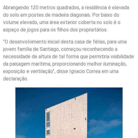
Abrangendo 120 metros quadrados, a residência é elevada
do solo em postes de madeira diagonais. Por baixo do
volume elevado, uma área exterior coberta no solo é o
espaço de jogos para os filhos dos proprietários.
“O desenvolvimento inicial desta casa de férias, para uma
jovem família de Santiago, começou reconhecendo a
necessidade de altura de tal forma que permitiria visibilidade
da paisagem marítima, proporcionando melhor iluminação,
exposição e ventilação”, disse Ignacio Correa em uma
declaração.